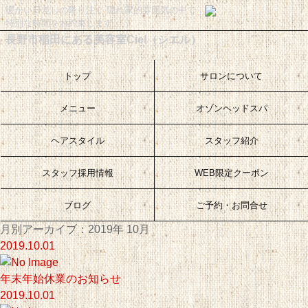
暖かい日差しの降り注ぐ 隠れ家的雰囲気の中で
特別な時間をお約束します。
長野市稲田にある美容室Ciel（シエル）
トップ
サロンについて
メニュー
オゾンヘッドスパ
ヘアスタイル
スタッフ紹介
スタッフ採用情報
WEB限定クーポン
ブログ
ご予約・お問合せ
月別アーカイブ：2019年 10月
2019.10.01
年末年始休業のお知らせ
2019.10.01