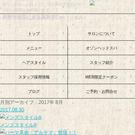
暖かい日差しの降り注ぐ 隠れ家的雰囲気の中で
特別な時間をお約束します。
長野市稲田にある美容室Ciel（シエル）
トップ
サロンについて
メニュー
オゾンヘッドスパ
ヘアスタイル
スタッフ紹介
スタッフ採用情報
WEB限定クーポン
ブログ
ご予約・お問合せ
月別アーカイブ：2017年 8月
2017.08.30
メンズスタイル9