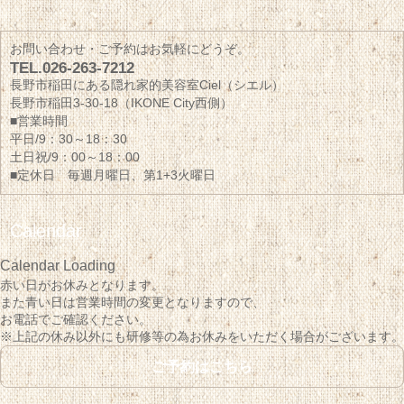
お問い合わせ・ご予約はお気軽にどうぞ。
TEL.026-263-7212
長野市稲田にある隠れ家的美容室Ciel（シエル）
長野市稲田3-30-18（IKONE City西側）
■営業時間
平日/9：30～18：30
土日祝/9：00～18：00
■定休日 毎週月曜日、第1+3火曜日
Calendar
Calendar Loading
赤い日がお休みとなります。
また青い日は営業時間の変更となりますので、
お電話でご確認ください。
※上記の休み以外にも研修等の為お休みをいただく場合がございます。
ご予約はこちら